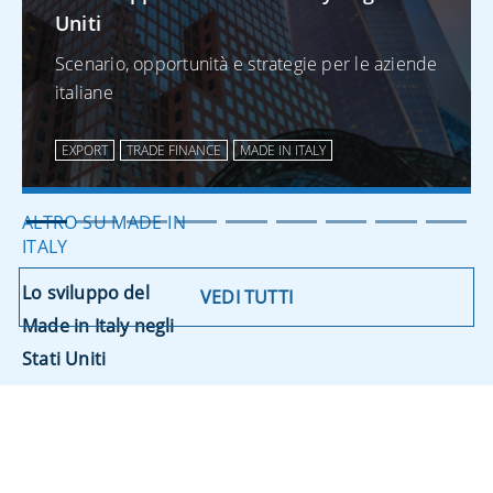
Digitalizzazione del
Uniti
trade finance: una
Scenario, opportunità e strategie per le aziende
leva strategica per
italiane
l’export
EXPORT
TRADE FINANCE
MADE IN ITALY
ALTRO SU MADE IN
ITALY
Lo sviluppo del
VEDI TUTTI
Made in Italy negli
Stati Uniti