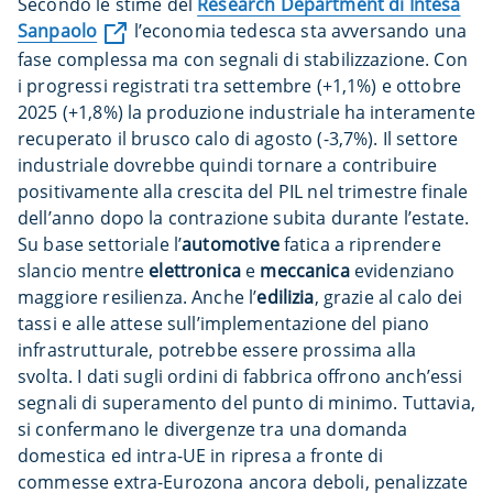
Secondo le stime del
Research Department di Intesa
Sanpaolo
l’economia tedesca sta avversando una
fase complessa ma con segnali di stabilizzazione. Con
i progressi registrati tra settembre (+1,1%) e ottobre
2025 (+1,8%) la produzione industriale ha interamente
recuperato il brusco calo di agosto (-3,7%). Il settore
industriale dovrebbe quindi tornare a contribuire
positivamente alla crescita del PIL nel trimestre finale
dell’anno dopo la contrazione subita durante l’estate.
Su base settoriale l’
automotive
fatica a riprendere
slancio mentre
elettronica
e
meccanica
evidenziano
maggiore resilienza. Anche l’
edilizia
, grazie al calo dei
tassi e alle attese sull’implementazione del piano
infrastrutturale, potrebbe essere prossima alla
svolta. I dati sugli ordini di fabbrica offrono anch’essi
segnali di superamento del punto di minimo. Tuttavia,
si confermano le divergenze tra una domanda
domestica ed intra-UE in ripresa a fronte di
commesse extra-Eurozona ancora deboli, penalizzate