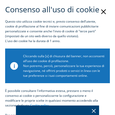
Consenso all'uso di cookie
Questo sito utilizza cookie tecnici e, previo consenso dell’utente,
Login
cookie di profilazione al fine di inviare comunicazioni pubblicitarie
personalizzate e consente anche l'invio di cookie di "terze parti"
(impostati da un sito web diverso da quello visitato).
Homepage
L'uso dei cookie ha la durata di 1 anno.
Cliccando sulla [x] di chiusura del banner, non acconsenti
all’uso dei cookie di profilazione.
i
Non potremo, perciò, personalizzare la tua esperienza di
navigazione, né offrirti prodotti o servizi in linea con le
tue preferenze o i tuoi comportamenti online.
È possibile consultare l'informativa estesa, prestare o meno il
consenso ai cookie o personalizzarne la configurazione e
modificare le proprie scelte in qualsiasi momento accedendo alla
sezione dedicata
Cookie policy
.