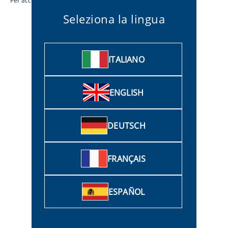
Per accettare tutti i cookie, clicca sul pulsante “Acconsento”.
Seleziona la lingua
ACCONSENTO
ITALIANO
PIU' OPZIONI
ENGLISH
DEUTSCH
FRANÇAIS
Sicurezza
Serve aiuto?
ESPAÑOL