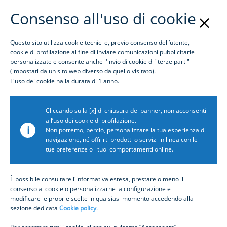
Consenso all'uso di cookie
Questo sito utilizza cookie tecnici e, previo consenso dell’utente,
Login
cookie di profilazione al fine di inviare comunicazioni pubblicitarie
personalizzate e consente anche l'invio di cookie di "terze parti"
(impostati da un sito web diverso da quello visitato).
Inbiz Global Trade
L'uso dei cookie ha la durata di 1 anno.
Cliccando sulla [x] di chiusura del banner, non acconsenti
all’uso dei cookie di profilazione.
Modulo Estero
i
Non potremo, perciò, personalizzare la tua esperienza di
navigazione, né offrirti prodotti o servizi in linea con le
tue preferenze o i tuoi comportamenti online.
Dedicato alle aziende italiane che vogliono
crescere sui mercati internazionali, Modulo
È possibile consultare l'informativa estesa, prestare o meno il
Estero è pensato per chi lavora già con il resto
consenso ai cookie o personalizzarne la configurazione e
del mondo ma anche per chi vuole avviare una
modificare le proprie scelte in qualsiasi momento accedendo alla
relazione di commercio internazionale con
sezione dedicata
Cookie policy
.
controparti straniere.