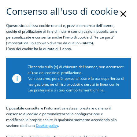
Consenso all'uso di cookie
Questo sito utilizza cookie tecnici e, previo consenso dell’utente,
Login
cookie di profilazione al fine di inviare comunicazioni pubblicitarie
personalizzate e consente anche l'invio di cookie di "terze parti"
(impostati da un sito web diverso da quello visitato).
Inbiz è per te
L'uso dei cookie ha la durata di 1 anno.
Cliccando sulla [x] di chiusura del banner, non acconsenti
all’uso dei cookie di profilazione.
Inbiz per i Finance Manager
i
Non potremo, perciò, personalizzare la tua esperienza di
navigazione, né offrirti prodotti o servizi in linea con le
tue preferenze o i tuoi comportamenti online.
Inbiz è uno strumento strategico con cui
monitorare e pianificare l’andamento della
È possibile consultare l'informativa estesa, prestare o meno il
posizione finanziaria di breve termine verso le
consenso ai cookie o personalizzarne la configurazione e
banche, in funzione della liquidità e del
modificare le proprie scelte in qualsiasi momento accedendo alla
fabbisogno futuro. Personalizza la piattaforma
sezione dedicata
Cookie policy
.
con gli strumenti più utili alla tua attività e fai