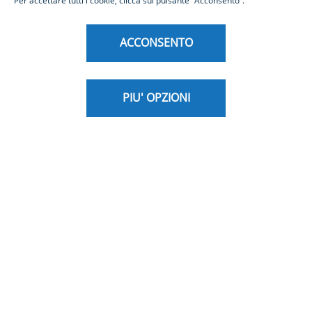
Per accettare tutti i cookie, clicca sul pulsante “Acconsento”.
evolvere il tuo business con una gestione
finanziaria integrata e lungimirante.
ACCONSENTO
Scrivania Digitale
PIU' OPZIONI
Cash Management
Factoring and Confirming