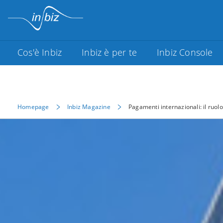
Cos'è Inbiz
Inbiz è per te
Inbiz Console
Homepage
Inbiz Magazine
Pagamenti internazionali: il ruolo