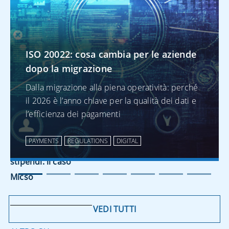
stipendi: il caso
Micso
ISO 20022: cosa cambia per le aziende
dopo la migrazione
ALTRO SU
Dalla migrazione alla piena operatività: perché
TREASURY
il 2026 è l’anno chiave per la qualità dei dati e
l’efficienza dei pagamenti
Virtual Account per
ottimizzare la
PAYMENTS
REGULATIONS
DIGITAL
gestione degli
stipendi: il caso
Micso
VEDI TUTTI