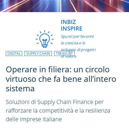
INBIZ
INSPIRE
Spunti per favorire
la crescita e lo
sviluppo di progetti
DIGITAL
SUPPLY CHAIN
TREASURY
di valore.
Operare in filiera: un circolo
virtuoso che fa bene all’intero
sistema
Soluzioni di Supply Chain Finance per
rafforzare la competitività e la resilienza
delle imprese italiane