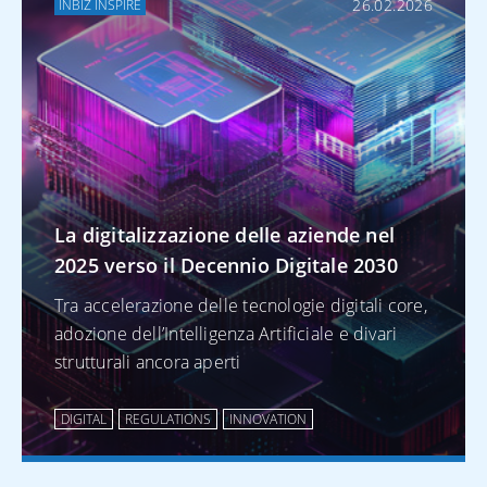
26.02.2026
INBIZ INSPIRE
Cybersecurity e
truffe digitali: come
proteggere i
pagamenti aziendali
La digitalizzazione delle aziende nel
ALTRO SU
TREASURY
2025 verso il Decennio Digitale 2030
Tra accelerazione delle tecnologie digitali core,
Virtual Account per
adozione dell’Intelligenza Artificiale e divari
ottimizzare la
strutturali ancora aperti
gestione degli
stipendi: il caso
DIGITAL
REGULATIONS
INNOVATION
Micso