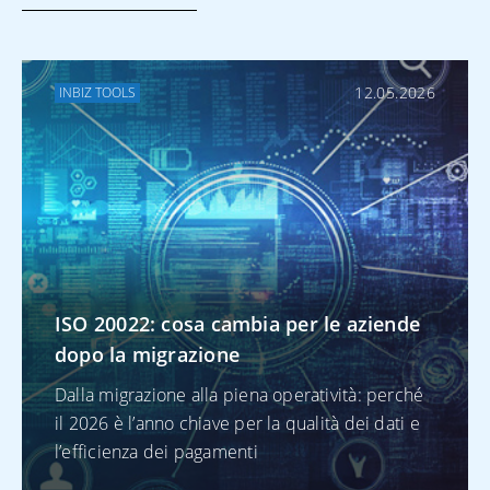
ALTRO SU
TREASURY
12.05.2026
INBIZ TOOLS
Virtual Account: un
nuovo modello di
tesoreria digitale
per Milano Cortina
2026
ISO 20022: cosa cambia per le aziende
dopo la migrazione
ALTRO SU CASH
Dalla migrazione alla piena operatività: perché
MANAGEMENT
il 2026 è l’anno chiave per la qualità dei dati e
l’efficienza dei pagamenti
Virtual Account: un
nuovo modello di