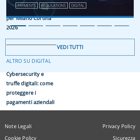
PAYMENTS
REGULATIONS
DIGITAL
tesoreria digitale
per Milano Cortina
2026
VEDI TUTTI
ALTRO SU DIGITAL
Cybersecurity e
truffe digitali: come
proteggere i
pagamenti aziendali
Note Legali
Privacy Policy
Cookie Policy
Sicurezza