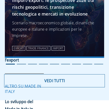
Import-Export: le prospettive 2026 tra
rischi geopolitici, transizione
tecnologica e mercati in evoluzione
ALTRO SU TRADE
Scenario macroeconomico globale, dinamiche
FINANCE
europee e italiane e implicazioni per le
imprese
Digitalizzazione del
trade finance: una
EXPORT
TRADE FINANCE
IMPORT
leva strategica per
l’export
VEDI TUTTI
ALTRO SU MADE IN
ITALY
Lo sviluppo del