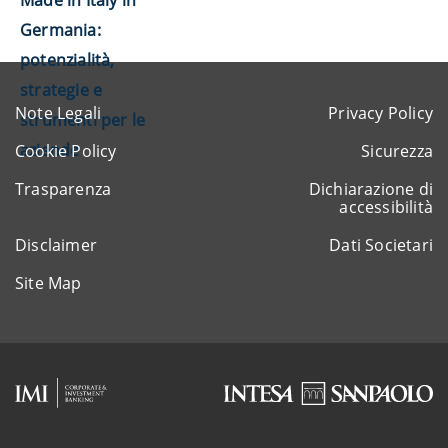
Made in Italy in
Germania:
potenzialità,
strategie e
Note Legali
Privacy Policy
strumenti per le
aziende
Cookie Policy
Sicurezza
Trasparenza
Dichiarazione di
accessibilità
Disclaimer
Dati Societari
Site Map