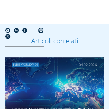
Articoli correlati
ALTRO SU EXPORT
04.02.2026
INBIZ WORLDWIDE
Export di impianti e
macchinari: come
gestire i rischi e
rafforzare la
competitività nei
mercati esteri