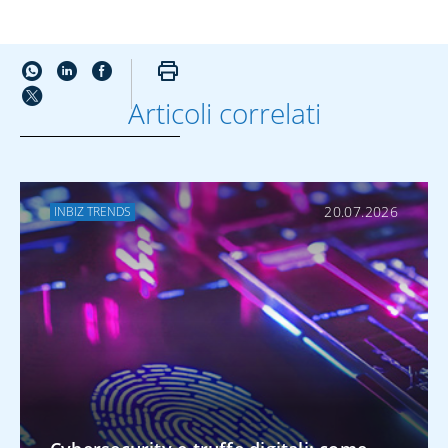
Articoli correlati
ALTRO SU DIGITAL
20.07.2026
INBIZ TRENDS
Cybersecurity e
truffe digitali: come
proteggere i
pagamenti aziendali
ALTRO SU