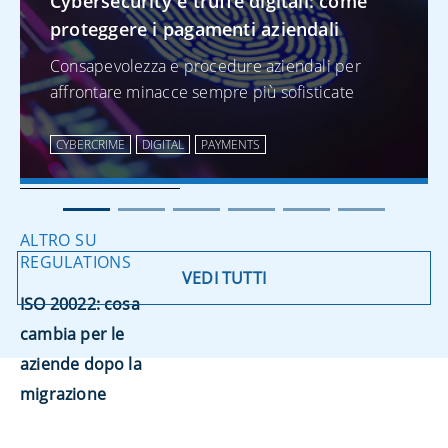
Cybersecurity e truffe digitali: come
PAYMENTS
proteggere i pagamenti aziendali
Cybersecurity e
Consapevolezza e procedure aziendali per
truffe digitali: come
affrontare minacce sempre più sofisticate
proteggere i
pagamenti aziendali
CYBERCRIME
DIGITAL
PAYMENTS
ALTRO SU
REGULATIONS
VEDI TUTTI
ISO 20022: cosa
cambia per le
aziende dopo la
migrazione