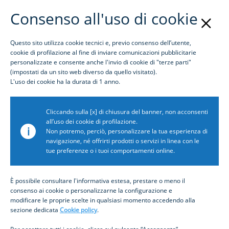
Consenso all'uso di cookie
Questo sito utilizza cookie tecnici e, previo consenso dell’utente,
Login
cookie di profilazione al fine di inviare comunicazioni pubblicitarie
personalizzate e consente anche l'invio di cookie di "terze parti"
(impostati da un sito web diverso da quello visitato).
Cos'è Inbiz
L'uso dei cookie ha la durata di 1 anno.
Cliccando sulla [x] di chiusura del banner, non acconsenti
all’uso dei cookie di profilazione.
i
Non potremo, perciò, personalizzare la tua esperienza di
26.01.2026
navigazione, né offrirti prodotti o servizi in linea con le
tue preferenze o i tuoi comportamenti online.
TMI - Treasury4Good Awards
È possibile consultare l'informativa estesa, prestare o meno il
consenso ai cookie o personalizzarne la configurazione e
modificare le proprie scelte in qualsiasi momento accedendo alla
sezione dedicata
Cookie policy
.
Intesa Sanpaolo è partner del
progetto di