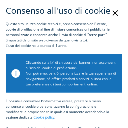
Consenso all'uso di cookie
Questo sito utilizza cookie tecnici e, previo consenso dell’utente,
Login
cookie di profilazione al fine di inviare comunicazioni pubblicitarie
personalizzate e consente anche l'invio di cookie di "terze parti"
(impostati da un sito web diverso da quello visitato).
Cos'è Inbiz
L'uso dei cookie ha la durata di 1 anno.
Cliccando sulla [x] di chiusura del banner, non acconsenti
all’uso dei cookie di profilazione.
i
Non potremo, perciò, personalizzare la tua esperienza di
02.10.2024
TRANSACTION BANKING
AWARDS
navigazione, né offrirti prodotti o servizi in linea con le
tue preferenze o i tuoi comportamenti online.
Intesa Sanpaolo premiata da
Coalition Greenwich come
È possibile consultare l'informativa estesa, prestare o meno il
consenso ai cookie o personalizzarne la configurazione e
Share e Quality Leader in
modificare le proprie scelte in qualsiasi momento accedendo alla
Trade Finance 2024
sezione dedicata
Cookie policy
.