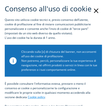
Consenso all'uso di cookie
Questo sito utilizza cookie tecnici e, previo consenso dell’utente,
Login
cookie di profilazione al fine di inviare comunicazioni pubblicitarie
personalizzate e consente anche l'invio di cookie di "terze parti"
(impostati da un sito web diverso da quello visitato).
Awards
L'uso dei cookie ha la durata di 1 anno.
Award name: 2023 Greenwich Leaders
Cliccando sulla [x] di chiusura del banner, non acconsenti
Award description: Large Corporate Banking Quality
all’uso dei cookie di profilazione.
i
Leader in Italy
Non potremo, perciò, personalizzare la tua esperienza di
navigazione, né offrirti prodotti o servizi in linea con le tue
Month: 2
preferenze o i tuoi comportamenti online.
Year: 2023
Icon path:
/content/dam/inbiz/immagini/awards/Quality-Leader-
È possibile consultare l'informativa estesa, prestare o meno il
consenso ai cookie o personalizzarne la configurazione e
2023.png
modificare le proprie scelte in qualsiasi momento accedendo alla
Show icon: false
sezione dedicata
Cookie policy
.
Related news: