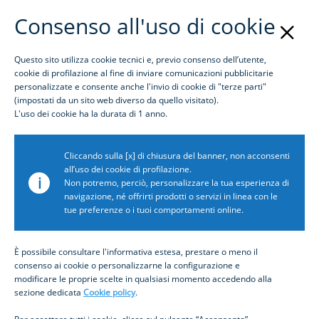
Consenso all'uso di cookie
Questo sito utilizza cookie tecnici e, previo consenso dell’utente,
Login
cookie di profilazione al fine di inviare comunicazioni pubblicitarie
personalizzate e consente anche l'invio di cookie di "terze parti"
(impostati da un sito web diverso da quello visitato).
Awards
L'uso dei cookie ha la durata di 1 anno.
Award name: Global Finance
Cliccando sulla [x] di chiusura del banner, non acconsenti
Award description: Best Trade Finance Bank in Italy
all’uso dei cookie di profilazione.
i
2026
Non potremo, perciò, personalizzare la tua esperienza di
navigazione, né offrirti prodotti o servizi in linea con le
Month: 3
tue preferenze o i tuoi comportamenti online.
Year: 2026
Icon path:
Show icon: false
È possibile consultare l'informativa estesa, prestare o meno il
consenso ai cookie o personalizzarne la configurazione e
Related news: /content/inbiz/it/cos-e-
modificare le proprie scelte in qualsiasi momento accedendo alla
inbiz/news/2026/premiati-trade-finance-and-supply-
sezione dedicata
Cookie policy
.
chain-finance-awards-2026 (in una nuova scheda)