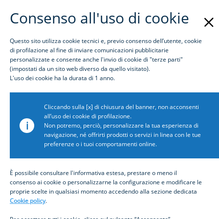
Consenso all'uso di cookie
Questo sito utilizza cookie tecnici e, previo consenso dell’utente, cookie
Login
di profilazione al fine di inviare comunicazioni pubblicitarie
personalizzate e consente anche l'invio di cookie di "terze parti"
(impostati da un sito web diverso da quello visitato).
Awards
L'uso dei cookie ha la durata di 1 anno.
Award name: Premio ABI per l'Innovazione nei Servizi
Cliccando sulla [x] di chiusura del banner, non acconsenti
Bancari
all’uso dei cookie di profilazione.
i
Award description: Innovazione per i canali di
Non potremo, perciò, personalizzare la tua esperienza di
navigazione, né offrirti prodotti o servizi in linea con le tue
relazione con la clientela
preferenze o i tuoi comportamenti online.
Month: 3
Year: 2024
Icon path:
È possibile consultare l'informativa estesa, prestare o meno il
consenso ai cookie o personalizzarne la configurazione e modificare le
/content/dam/inbiz/immagini/awards/premio ABI
proprie scelte in qualsiasi momento accedendo alla sezione dedicata
innovazione.png
Cookie policy
.
Show icon: true