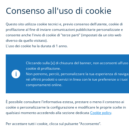
Consenso all'uso di cookie
Questo sito utilizza cookie tecnici e, previo consenso dell’utente, cookie di
profilazione al fine di inviare comunicazioni pubblicitarie personalizzate e
consente anche l'invio di cookie di "terze parti" (impostati da un sito web
diverso da quello visitato).
Awards
L'uso dei cookie ha la durata di 1 anno.
Award name: Global Finance
Cliccando sulla [x] di chiusura del banner, non acconsenti all’uso
Award description: Best Trade Finance Provider in
cookie di profilazione.
i
Italy 2023
Non potremo, perciò, personalizzare la tua esperienza di naviga
né offrirti prodotti o servizi in linea con le tue preferenze o i tuoi
Month: 1
comportamenti online.
Year: 2023
Icon path:
/content/dam/inbiz/immagini/awards/generico.png
È possibile consultare l'informativa estesa, prestare o meno il consenso ai
cookie o personalizzarne la configurazione e modificare le proprie scelte in
Show icon: false
qualsiasi momento accedendo alla sezione dedicata
Cookie policy
.
Related news:
https://imi.intesasanpaolo.com/it/news/2023/20230130_p
Per accettare tutti i cookie, clicca sul pulsante “Acconsento”.