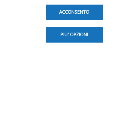
global-finance-world-best-trade-fiannce-providers-
2023/ (in una nuova scheda)
ACCONSENTO
Related Product pages:
PIU' OPZIONI
Note Legali
Privacy Policy
Cookie Policy
Sicurezza
Trasparenza
Dichiarazione di
accessibilità
Disclaimer
Dati Societari
Site Map