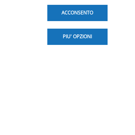
nuova scheda)
Related Product pages:
ACCONSENTO
PIU' OPZIONI
Note Legali
Privacy Policy
Cookie Policy
Sicurezza
Trasparenza
Dichiarazione di
accessibilità
Disclaimer
Dati Societari
Site Map