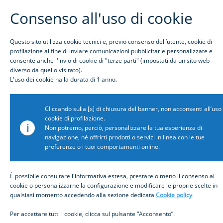
Consenso all'uso di cookie
Questo sito utilizza cookie tecnici e, previo consenso dell’utente, cookie di
L
profilazione al fine di inviare comunicazioni pubblicitarie personalizzate e
consente anche l'invio di cookie di "terze parti" (impostati da un sito web
diverso da quello visitato).
Awards
L'uso dei cookie ha la durata di 1 anno.
Award name: Global Finance - World's Best Digital
Cliccando sulla [x] di chiusura del banner, non acconsenti all’uso
Bank Awards 2023
cookie di profilazione.
i
Award description: Best Digital Bank
Non potremo, perciò, personalizzare la tua esperienza di
navigazione, né offrirti prodotti o servizi in linea con le tue
Month: 8
preferenze o i tuoi comportamenti online.
Year: 2023
Icon path:
Show icon: false
È possibile consultare l'informativa estesa, prestare o meno il consenso ai
cookie o personalizzarne la configurazione e modificare le proprie scelte in
Related news:
qualsiasi momento accedendo alla sezione dedicata
Cookie policy
.
https://imi.intesasanpaolo.com/it/news/2023/20230808_
global-finance-best-digital-bank-awards-2023/ (in una
Per accettare tutti i cookie, clicca sul pulsante “Acconsento”.