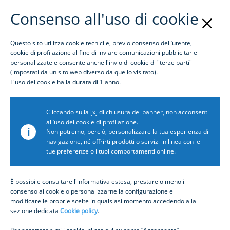
Consenso all'uso di cookie
Questo sito utilizza cookie tecnici e, previo consenso dell’utente,
Login
cookie di profilazione al fine di inviare comunicazioni pubblicitarie
personalizzate e consente anche l'invio di cookie di "terze parti"
(impostati da un sito web diverso da quello visitato).
Awards
L'uso dei cookie ha la durata di 1 anno.
Award name: 2022 Greenwich Leaders
Cliccando sulla [x] di chiusura del banner, non acconsenti
Award description: Quality Leader in European Large
all’uso dei cookie di profilazione.
i
Corporate Banking
Non potremo, perciò, personalizzare la tua esperienza di
navigazione, né offrirti prodotti o servizi in linea con le
Month: 2
tue preferenze o i tuoi comportamenti online.
Year: 2022
Icon path:
/content/dam/inbiz/immagini/awards/Greenwich-
È possibile consultare l'informativa estesa, prestare o meno il
consenso ai cookie o personalizzarne la configurazione e
quality-leader-2022.jpg
modificare le proprie scelte in qualsiasi momento accedendo alla
Show icon: false
sezione dedicata
Cookie policy
.
Related news: (in una nuova scheda)